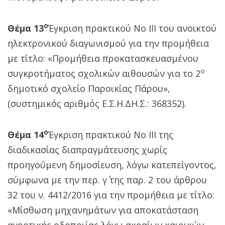
ο
Θέμα 13
Έγκριση πρακτικού Νο ΙΙΙ του ανοικτού
ηλεκτρονικού διαγωνισμού για την προμήθεια
με τίτλο: «Προμήθεια προκατασκευασμένου
ο
συγκροτήματος σχολικών αιθουσών για το 2
δημοτικό σχολείο Παροικίας Πάρου»,
(συστημικός αριθμός Ε.Σ.Η.ΔΗ.Σ.: 368352).
ο
Θέμα 14
Έγκριση πρακτικού Νο ΙIΙ της
διαδικασίας διαπραγμάτευσης χωρίς
προηγούμενη δημοσίευση, λόγω κατεπείγοντος,
σύμφωνα με την περ. γ΄ της παρ. 2 του άρθρου
32 του ν. 4412/2016 για την προμήθεια με τίτλο:
«Μίσθωση μηχανημάτων για αποκατάσταση
αγροτικής οδοποιΐας λόγω ακραίων καιρικών