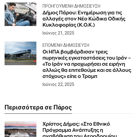
ΠΡΟΗΓΟΎΜΕΝΗ ΔΗΜΟΣΊΕΥΣΗ
Δήμος Πάρου: Ενημέρωση για τις
αλλαγές στον Νέο Κώδικα Οδικής
Κυκλοφορίας (Κ.Ο.Κ.)
Ιούνιος 21, 2025
ΕΠΌΜΕΝΗ ΔΗΜΟΣΊΕΥΣΗ
Οι ΗΠΑ βομβάρδισαν τρεις
πυρηνικές εγκαταστάσεις του Ιράν –
«Το Ιράν να προχωρήσει σε ειρήνη
αλλιώς θα επιτεθούμε και σε άλλους
στόχους» είπε ο Τραμπ
Ιούνιος 22, 2025
Περισσότερα σε Πάρος
Χρίστος Δήμας: «Στο Εθνικό
Πρόγραμμα Ανάπτυξης η
αναβάθμιση του Αεροδρομίου