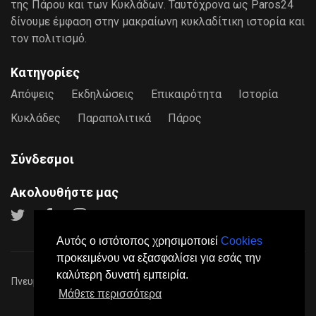
της Πάρου και των Κυκλάδων. Ταυτόχρονα ως Paros24
δίνουμε έμφαση στην μακραίωνη κυκλαδίτικη ιστορία και
τον πολιτισμό.
Κατηγορίες
Απόψεις
Εκδηλώσεις
Επικαιρότητα
Ιστορία
Κυκλάδες
Παραπολιτικά
Πάρος
Σύνδεσμοι
Ακολουθήστε μας
Αυτός ο ιστότοπος χρησιμοποιεί
Cookies
προκειμένου να εξασφαλίσει για εσάς την
καλύτερη δυνατή εμπειρία.
Πνευματικά Δικαιώματα © 2026
Paros24
- Mε επιφύλαξη παντός
Μάθετε περισσότερα
νόμιμου δικαιώματος.
Πολιτική Προστασίας Προσωπικών Δεδομένων
Όροι