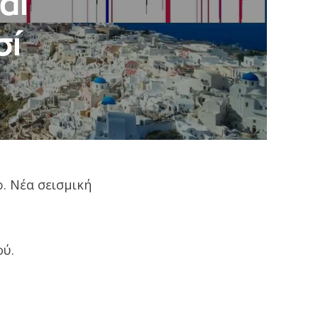
αι
σί
. Νέα σεισμική
ού.