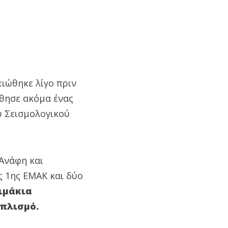
ειώθηκε λίγο πριν
ύθησε ακόμα ένας
ύ Σεισμολογικού
 Ανάφη και
ς 1ης ΕΜΑΚ και δύο
ιμάκια
οπλισμό.