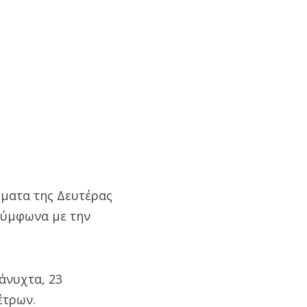
ώματα της Δευτέρας
 σύμφωνα με την
σάνυχτα, 23
έτρων.