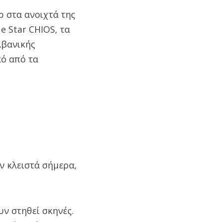
ρ στα ανοιχτά της
e Star CHIOS, τα
λβανικής
κό από τα
υν κλειστά σήμερα,
ν στηθεί σκηνές.