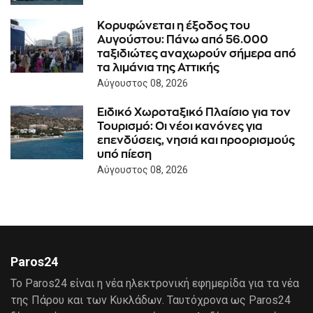
Κορυφώνεται η έξοδος του
Αυγούστου: Πάνω από 56.000
ταξιδιώτες αναχωρούν σήμερα από
τα λιμάνια της Αττικής
Αύγουστος 08, 2026
Ειδικό Χωροταξικό Πλαίσιο για τον
Τουρισμό: Οι νέοι κανόνες για
επενδύσεις, νησιά και προορισμούς
υπό πίεση
Αύγουστος 08, 2026
Paros24
Το Paros24 είναι η νέα ηλεκτρονική εφημερίδα για τα νέα
της Πάρου και των Κυκλάδων. Ταυτόχρονα ως Paros24