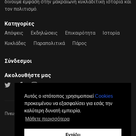
δίνουμε έμφαση στην μακραίωνη κυκλαδίτικη ιστορία και
τον πολιτισμό.
Κατηγορίες
Απόψεις
Εκδηλώσεις
Επικαιρότητα
Ιστορία
Κυκλάδες
Παραπολιτικά
Πάρος
Σύνδεσμοι
Ακολουθήστε μας
Αυτός ο ιστότοπος χρησιμοποιεί
Cookies
προκειμένου να εξασφαλίσει για εσάς την
καλύτερη δυνατή εμπειρία.
Πνευματικά Δικαιώματα © 2026
Paros24
- Mε επιφύλαξη παντός
Μάθετε περισσότερα
νόμιμου δικαιώματος.
Πολιτική Προστασίας Προσωπικών Δεδομένων
Όροι
Χρήσης
Σχετικά
Επικοινωνία
Διαφήμιση
Εντάξει