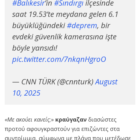
#Balıkesir
’in
#Sındırgı
ilçesinde
saat 19.53’te meydana gelen 6.1
büyüklüğündeki
#deprem
, bir
evdeki güvenlik kamerasına işte
böyle yansıdı!
pic.twitter.com/7nkqnHgroO
— CNN TÜRK (@cnnturk)
August
10, 2025
«Με ακούει κανείς
;»
κραύγαζαν
διασώστες
προτού αφουγκραστούν για επιζώντες στα
συντρίμμια, σύμφωνα με πλάνα που μετέδωσε