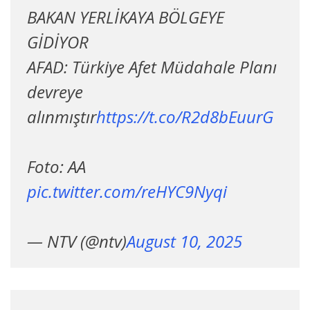
BAKAN YERLİKAYA BÖLGEYE
GİDİYOR
AFAD: Türkiye Afet Müdahale Planı
devreye
alınmıştır
https://t.co/R2d8bEuurG
Foto: AA
pic.twitter.com/reHYC9Nyqi
— NTV (@ntv)
August 10, 2025