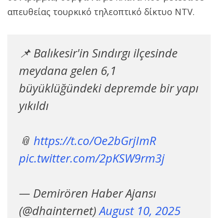
απευθείας τουρκικό τηλεοπτικό δίκτυο NTV.
📌 Balıkesir'in Sındırgı ilçesinde
meydana gelen 6,1
büyüklüğündeki depremde bir yapı
yıkıldı
📎
https://t.co/Oe2bGrjImR
pic.twitter.com/2pKSW9rm3j
— Demirören Haber Ajansı
(@dhainternet)
August 10, 2025