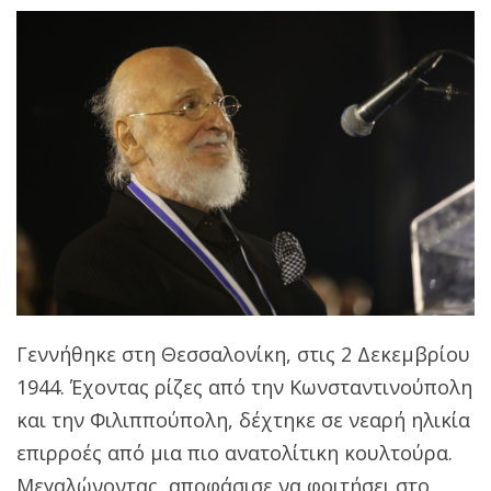
Γεννήθηκε στη Θεσσαλονίκη, στις 2 Δεκεμβρίου
1944. Έχοντας ρίζες από την Κωνσταντινούπολη
και την Φιλιππούπολη, δέχτηκε σε νεαρή ηλικία
επιρροές από μια πιο ανατολίτικη κουλτούρα.
Μεγαλώνοντας, αποφάσισε να φοιτήσει στο