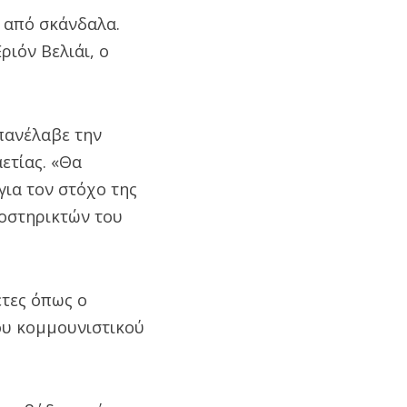
 από σκάνδαλα.
ιόν Βελιάι, ο
πανέλαβε την
ετίας. «Θα
για τον στόχο της
ποστηρικτών του
έτες όπως ο
ου κομμουνιστικού