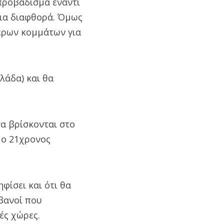
προβάδισμα έναντι
για διαφθορά. Όμως
τερων κομμάτων για
λάδα) και θα
α βρίσκονται στο
 ο 21χρονος
φίσει και ότι θα
βανοί που
ές χώρες.