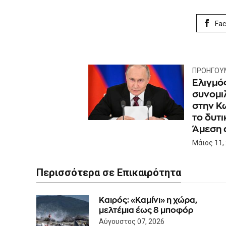
Fa
ΠΡΟΗΓΟΎ
Eλιγμός
συνομι
στην Κ
το δυτι
Άμεση 
Μάιος 11,
Περισσότερα σε Επικαιρότητα
Καιρός: «Καμίνι» η χώρα,
μελτέμια έως 8 μποφόρ
Αύγουστος 07, 2026