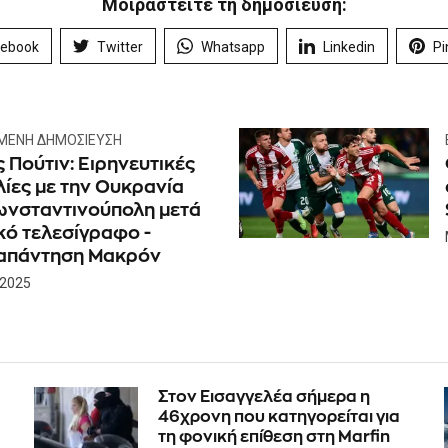
Μοιραστείτε τη δημοσίευση:
cebook
Twitter
Whatsapp
Linkedin
Pi
ΜΕΝΗ ΔΗΜΟΣΊΕΥΣΗ
 Πούτιν: Ειρηνευτικές
λίες με την Ουκρανία
ωνσταντινούπολη μετά
κό τελεσίγραφο -
απάντηση Μακρόν
 2025
Στον Εισαγγελέα σήμερα η
46χρονη που κατηγορείται για
τη φονική επίθεση στη Marfin