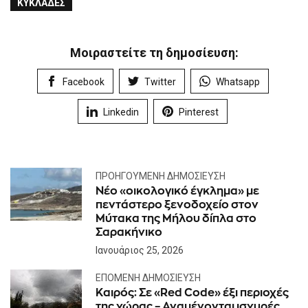
ΚΥΚΛΆΔΕΣ
Μοιραστείτε τη δημοσίευση:
Facebook
Twitter
Whatsapp
Linkedin
Pinterest
ΠΡΟΗΓΟΎΜΕΝΗ ΔΗΜΟΣΊΕΥΣΗ
Νέο «οικολογικό έγκλημα» με
πεντάστερο ξενοδοχείο στον
Μύτακα της Μήλου δίπλα στο
Σαρακήνικο
Ιανουάριος 25, 2026
ΕΠΌΜΕΝΗ ΔΗΜΟΣΊΕΥΣΗ
Kαιρός: Σε «Red Code» έξι περιοχές
της χώρας – Αναμένονται ισχυρές