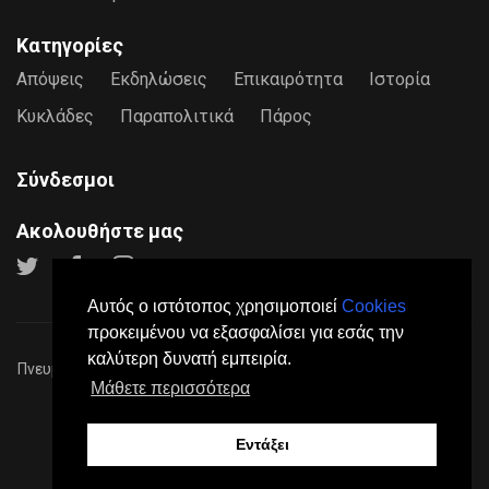
Κατηγορίες
Απόψεις
Εκδηλώσεις
Επικαιρότητα
Ιστορία
Κυκλάδες
Παραπολιτικά
Πάρος
Σύνδεσμοι
Ακολουθήστε μας
Αυτός ο ιστότοπος χρησιμοποιεί
Cookies
προκειμένου να εξασφαλίσει για εσάς την
καλύτερη δυνατή εμπειρία.
Πνευματικά Δικαιώματα © 2026
Paros24
- Mε επιφύλαξη παντός
Μάθετε περισσότερα
νόμιμου δικαιώματος.
Πολιτική Προστασίας Προσωπικών Δεδομένων
Όροι
Χρήσης
Σχετικά
Επικοινωνία
Διαφήμιση
Εντάξει
Made by
DGK Software House