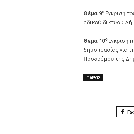
ο
Θέμα 9
Έγκριση το
οδικού δικτύου Δή
ο
Θέμα 10
Έγκριση π
δημοπρασίας για τ
Προδρόμου της Δημ
ΠΆΡΟΣ
Fa