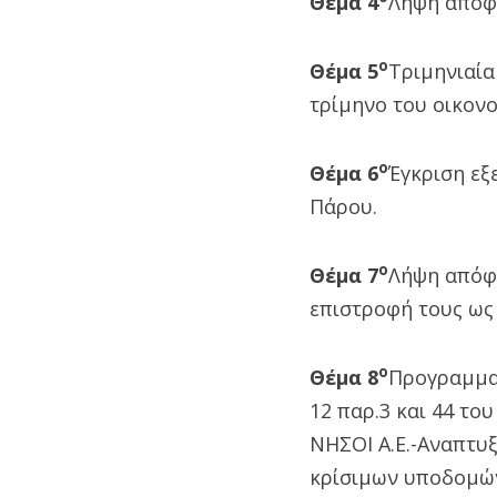
Θέμα 4
Λήψη απόφ
ο
Θέμα 5
Τριμηνιαία
τρίμηνο του οικονο
ο
Θέμα 6
Έγκριση εξ
Πάρου.
ο
Θέμα 7
Λήψη απόφα
επιστροφή τους ως
ο
Θέμα 8
Προγραμματ
12 παρ.3 και 44 το
ΝΗΣΟΙ Α.Ε.-Αναπτυξ
κρίσιμων υποδομώ