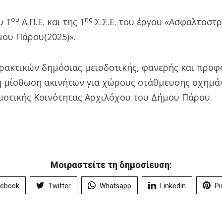
ου
ης
υ 1
Α.Π.Ε. και της 1
Σ.Σ.Ε. του έργου «Ασφαλτοστ
μου Πάρου(2025)».
ρακτικών δημόσιας μειοδοτικής, φανερής και προφ
η μίσθωση ακινήτων για χώρους στάθμευσης οχημά
οτικής Κοινότητας Αρχιλόχου του Δήμου Πάρου.
Μοιραστείτε τη δημοσίευση:
cebook
Twitter
Whatsapp
Linkedin
Pi