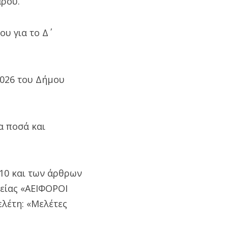
ρου.
υ για το Δ΄
2026 του Δήμου
α ποσά και
10 και των άρθρων
ρείας «ΑΕΙΦΟΡΟΙ
ελέτη: «Μελέτες