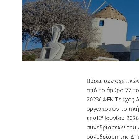
Βάσει των σχετικώ
από το άρθρο 77 το
2023( ΦΕΚ Τεύχος 
οργανισμών τοπικής
η
την12
Ιουνίου 202
συνεδριάσεων του 
συνεδρίαση της Δη