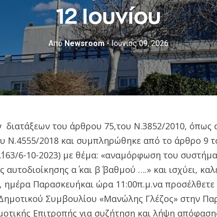
12 Ιουνίου
Από
Newsroom
- Ιούνιος 09, 2026
ν διατάξεων του άρθρου 75,του Ν.3852/2010, όπως
υ Ν.4555/2018 και συμπληρώθηκε από το άρθρο 9 το
Α΄163/6-10-2023) με θέμα: «αναμόρφωση του συστήμ
 αυτοδιοίκησης α΄ και β΄ βαθμού ….» και ισχύει, καλ
6, ημέρα Παρασκευήκαι ώρα 11:00π.μ.να προσέλθετε
Δημοτικού Συμβουλίου «Μανώλης Γλέζος» στην Παρ
μοτικής Επιτροπής για συζήτηση και λήψη απόφασ