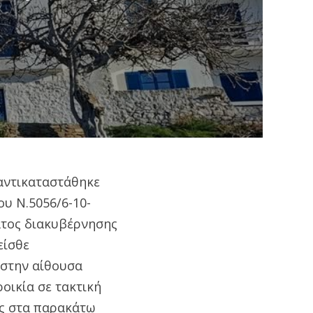
 αντικαταστάθηκε
υ Ν.5056/6-10-
ατος διακυβέρνησης
είσθε
 στην αίθουσα
οικία σε τακτική
ης στα παρακάτω