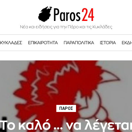
Νέα και ειδήσεις για την Πάρο και τις Κυκλάδες
ΚΥΚΛΆΔΕΣ
ΕΠΙΚΑΙΡΌΤΗΤΑ
ΠΑΡΑΠΟΛΙΤΙΚΆ
ΙΣΤΟΡΊΑ
ΕΚΔ
ΠΆΡΟΣ
Το καλό … να λέγετα