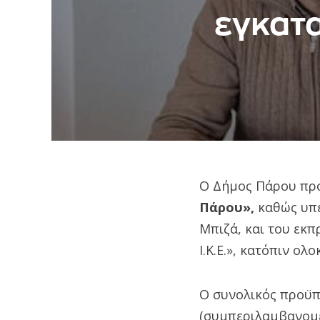
εγκατ
Ο Δήμος Πάρου πρ
Πάρου»,
καθώς υπε
Μπιζά, και του ε
Ι.Κ.Ε.», κατόπιν ολ
Ο συνολικός προϋπο
(συμπεριλαμβανομέ