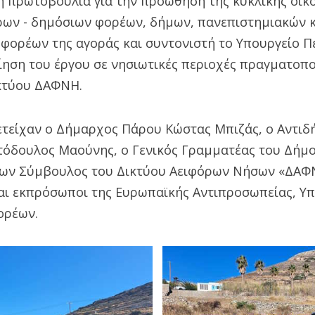
ή πρωτοβουλία για την προώθηση της κυκλικής οικο
ρων - δημόσιων φορέων, δήμων, πανεπιστημιακών κ
 φορέων της αγοράς και συντονιστή το Υπουργείο Π
ίηση του έργου σε νησιωτικές περιοχές πραγματοπο
κτύου ΔΑΦΝΗ.
τείχαν ο Δήμαρχος Πάρου Κώστας Μπιζάς, ο Αντι
τόδουλος Μαούνης, ο Γενικός Γραμματέας του Δήμ
νων Σύμβουλος του Δικτύου Αειφόρων Νήσων «ΔΑΦ
αι εκπρόσωποι της Ευρωπαϊκής Αντιπροσωπείας, Υπ
ορέων.