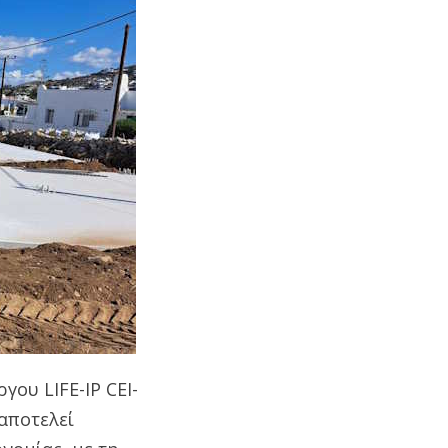
γου LIFE-IP CEI-
αποτελεί