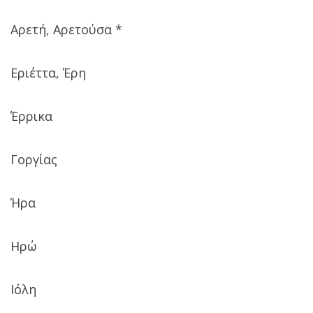
Αρετή, Αρετούσα *
Εριέττα, Έρη
Έρρικα
Γοργίας
Ήρα
Ηρώ
Ιόλη