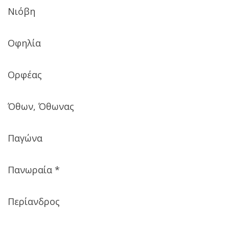
Νιόβη
Οφηλία
Ορφέας
Όθων, Όθωνας
Παγώνα
Πανωραία *
Περίανδρος