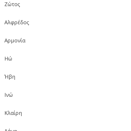
Ζώτος
Αλφρέδος
Αρμονία
Ηώ
Ήβη
Ινώ
Κλαίρη
Λάνα