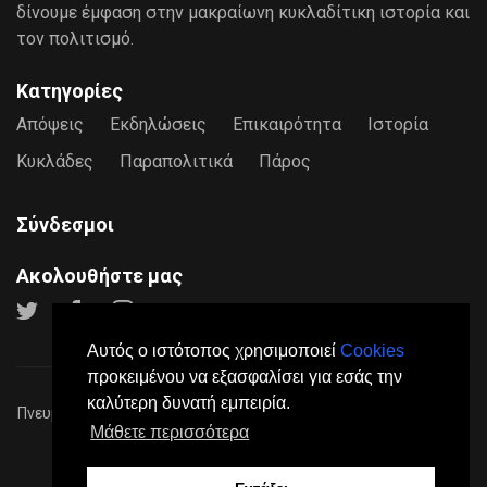
δίνουμε έμφαση στην μακραίωνη κυκλαδίτικη ιστορία και
τον πολιτισμό.
Κατηγορίες
Απόψεις
Εκδηλώσεις
Επικαιρότητα
Ιστορία
Κυκλάδες
Παραπολιτικά
Πάρος
Σύνδεσμοι
Ακολουθήστε μας
Αυτός ο ιστότοπος χρησιμοποιεί
Cookies
προκειμένου να εξασφαλίσει για εσάς την
καλύτερη δυνατή εμπειρία.
Πνευματικά Δικαιώματα © 2026
Paros24
- Mε επιφύλαξη παντός
Μάθετε περισσότερα
νόμιμου δικαιώματος.
Πολιτική Προστασίας Προσωπικών Δεδομένων
Όροι
Χρήσης
Σχετικά
Επικοινωνία
Διαφήμιση