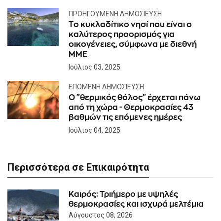
ΠΡΟΗΓΟΎΜΕΝΗ ΔΗΜΟΣΊΕΥΣΗ
Tο κυκλαδίτικο νησί που είναι ο
καλύτερος προορισμός για
οικογένειες, σύμφωνα με διεθνή
ΜΜΕ
Ιούλιος 03, 2025
ΕΠΌΜΕΝΗ ΔΗΜΟΣΊΕΥΣΗ
O "θερμικός θόλος" έρχεται πάνω
από τη χώρα - Θερμοκρασίες 43
βαθμών τις επόμενες ημέρες
Ιούλιος 04, 2025
Περισσότερα σε Επικαιρότητα
Καιρός: Τριήμερο με υψηλές
θερμοκρασίες και ισχυρά μελτέμια
Αύγουστος 08, 2026