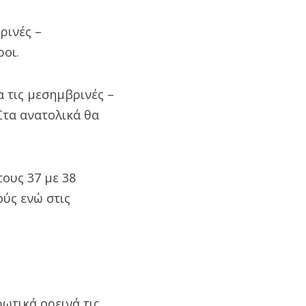
ρινές –
οι.
α τις μεσημβρινές –
Στα ανατολικά θα
ους 37 με 38
ούς ενώ στις
ρωτικά ορεινά τις