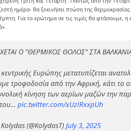
χόμενη Τρίτη και Τετάρτη . Πάντως από την Τετάρτ
 ζεστή ημέρα- θα ξεκινήσει πτώση της θερμοκρασίας
μπτη. Για το ερώτημα σε τις τιμές θα φτάσουμε, η
ά».
ΧΕΤΑΙ Ο "ΘΕΡΜΙΚΟΣ ΘΟΛΟΣ" ΣΤΑ ΒΑΛΚΑΝΙΑ
 κεντρικής Ευρώπης μετατοπίζεται ανατολ
υμε τροφοδοσία από την Αφρική, κάτι το ο
συνολική κίνηση των αερίων μαζών την π
όπου…
pic.twitter.com/xUzIRxxpUh
Kolydas (@KolydasT)
July 3, 2025