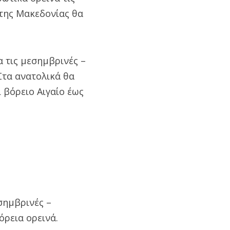
 της Μακεδονίας θα
α τις μεσημβρινές –
Στα ανατολικά θα
 βόρειο Αιγαίο έως
εσημβρινές –
ρεια ορεινά.