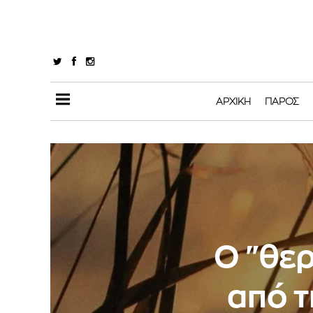
ΑΡΧΙΚΉ
ΠΆΡΟΣ
O "θερ
από τ