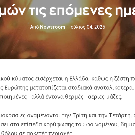
μών τις επόμενες ημ
Από
Newsroom
- Ιούλιος 04, 2025
κού κύματος εισέρχεται η Ελλάδα, καθώς η ζέστη 
ής Ευρώπης μετατοπίζεται σταδιακά ανατολικότερα,
ποιημένες –αλλά έντονα θερμές– αέριες μάζες.
οκρασίες αναμένονται την Τρίτη και την Τετάρτη, 
σει στα επίπεδα κορύφωσης του φαινομένου, δημι
θόλου σε αρκετές περιοχές.