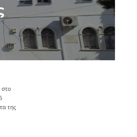
ς
 στο
5
τα της